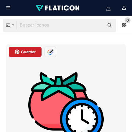
0
Guardar