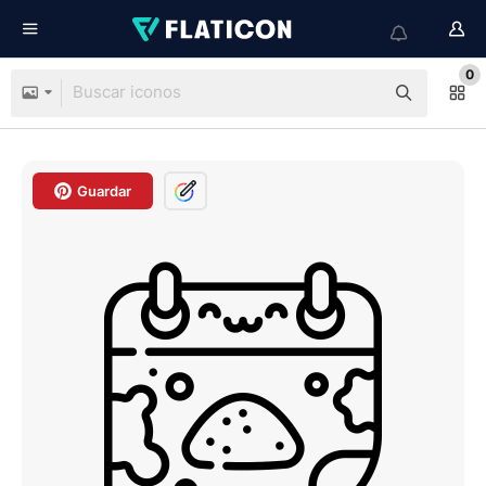
0
Guardar