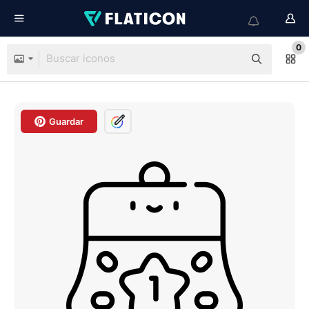
0
Guardar