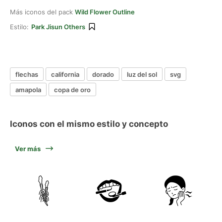
Más iconos del pack
Wild Flower Outline
Estilo:
Park Jisun Others
flechas
california
dorado
luz del sol
svg
amapola
copa de oro
Iconos con el mismo estilo y concepto
Ver más