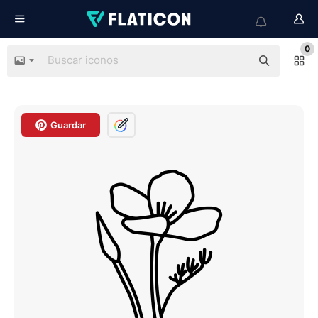
0
Guardar