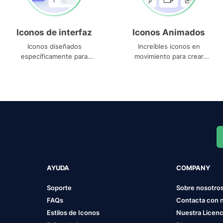
Iconos de interfaz
Iconos Animados
Iconos diseñados
Increíbles iconos en
específicamente para
movimiento para crear
interfaces
proyectos dinámicos
AYUDA
COMPANY
Soporte
Sobre nosotro
FAQs
Contacta con 
Estilos de Iconos
Nuestra Licenc