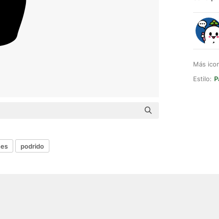
Más ico
Estilo:
P
es
podrido