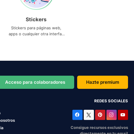
Stickers
Stickers para páginas web,
apps o cualquier otra interfaz
que necesites
Acceso para colaboradores
Hazte premium
REDES SOCIALES
s
nosotros
Consigue recursos exclusivos
ia
directamente en tu email