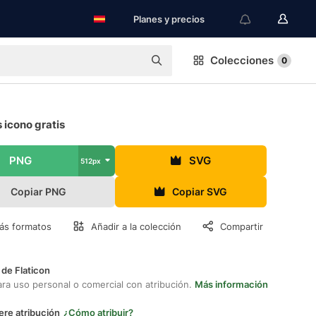
Planes y precios
Colecciones
0
 icono gratis
PNG
SVG
512px
Copiar PNG
Copiar SVG
ás formatos
Añadir a la colección
Compartir
 de Flaticon
ara uso personal o comercial con atribución.
Más información
ere atribución
¿Cómo atribuir?