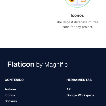
Iconos
The largest database of free
icons for any project.
CONTENIDO
HERRAMIENTAS
Autores
API
Iconos
Google Workspace
Stickers