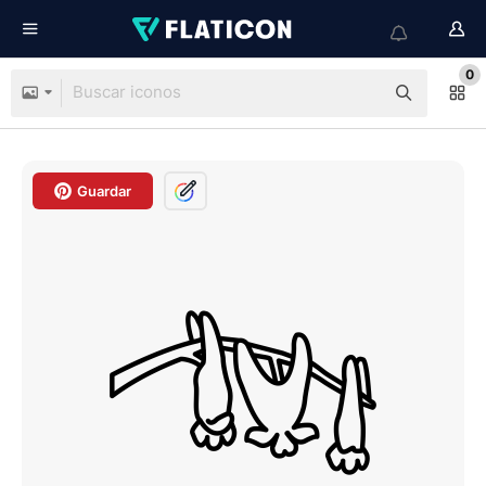
0
Guardar