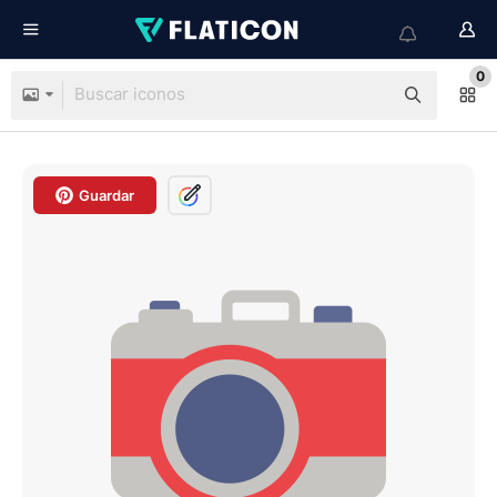
0
Guardar