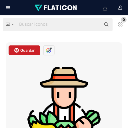
0
Guardar