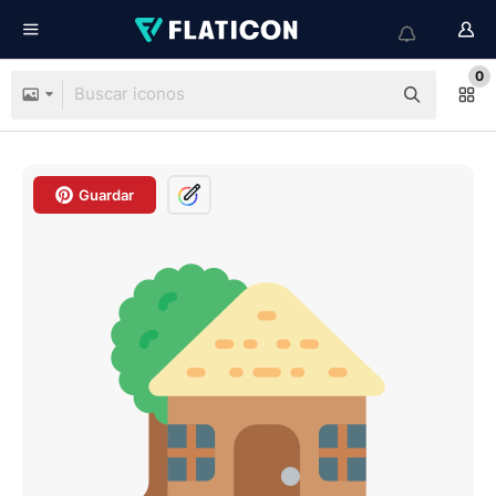
0
Guardar