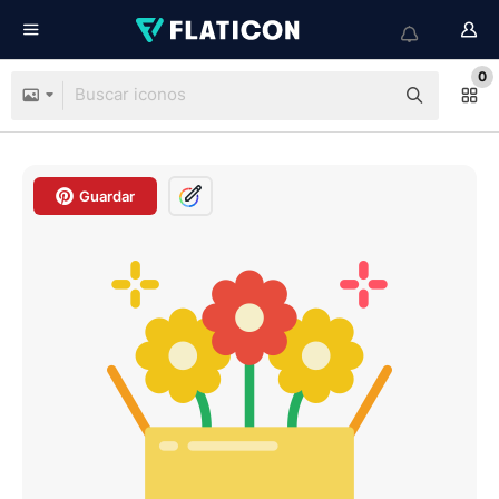
0
Guardar