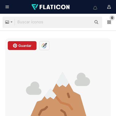
0
Guardar