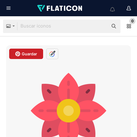
0
Guardar