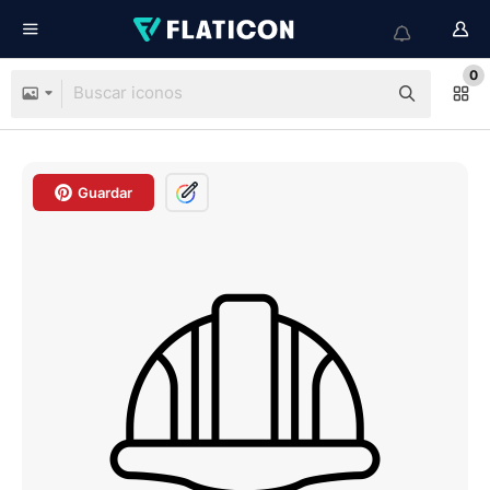
0
Guardar