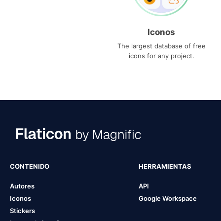
Iconos
The largest database of free
icons for any project.
CONTENIDO
HERRAMIENTAS
Autores
API
Iconos
Google Workspace
Stickers