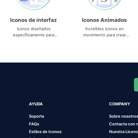
Iconos de interfaz
Iconos Animados
Iconos diseñados
Increíbles iconos en
específicamente para
movimiento para crear
interfaces
proyectos dinámicos
AYUDA
COMPANY
Soporte
Sobre nosotro
FAQs
Contacta con 
Estilos de Iconos
Nuestra Licenc