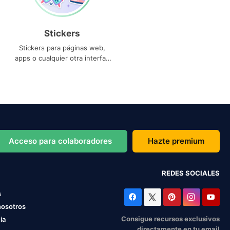
Stickers
Stickers para páginas web,
apps o cualquier otra interfaz
que necesites
Acceso para colaboradores
Hazte premium
REDES SOCIALES
s
nosotros
Consigue recursos exclusivos
ia
directamente en tu email