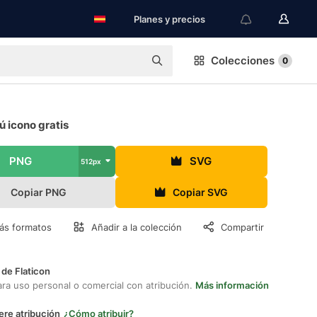
Planes y precios
Colecciones
0
 icono gratis
PNG
SVG
512px
Copiar PNG
Copiar SVG
ás formatos
Añadir a la colección
Compartir
 de Flaticon
ara uso personal o comercial con atribución.
Más información
ere atribución
¿Cómo atribuir?