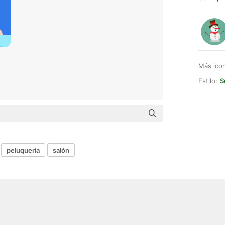
Más ico
Estilo:
S
peluquería
salón