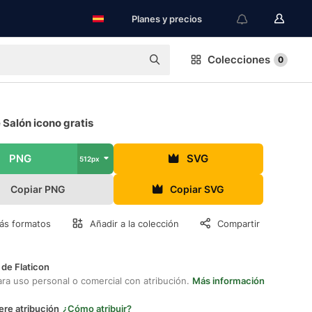
Planes y precios
Colecciones
0
e Salón icono gratis
PNG
SVG
512px
Copiar PNG
Copiar SVG
ás formatos
Añadir a la colección
Compartir
 de Flaticon
ara uso personal o comercial con atribución.
Más información
ere atribución
¿Cómo atribuir?