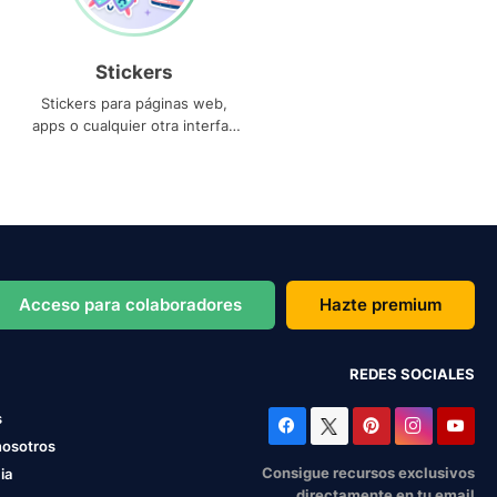
Stickers
Stickers para páginas web,
apps o cualquier otra interfaz
que necesites
Acceso para colaboradores
Hazte premium
REDES SOCIALES
s
nosotros
Consigue recursos exclusivos
ia
directamente en tu email