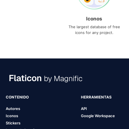
Iconos
The largest database of free
icons for any project.
CONTENIDO
HERRAMIENTAS
Autores
API
Iconos
Google Workspace
Stickers