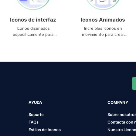
Iconos de interfaz
Iconos Animados
Iconos diseñados
Increíbles iconos en
específicamente para
movimiento para crear
interfaces
proyectos dinámicos
AYUDA
COMPANY
Soporte
Sobre nosotro
FAQs
Contacta con 
Estilos de Iconos
Nuestra Licenc