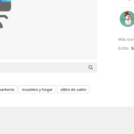
Más ico
Estilo:
S
barbería
muebles y hogar
sillón de salón