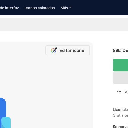
de interfaz
Iconos animados
Más
Editar icono
Silla D
M
Licencia
Gratis p
Se requi