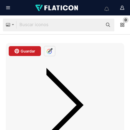
0
Guardar