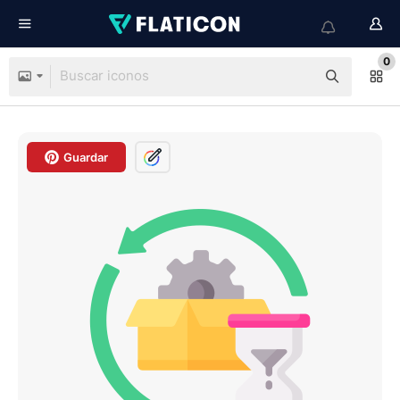
0
Guardar