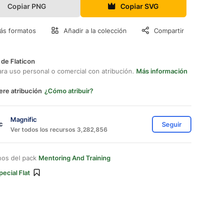
Copiar PNG
Copiar SVG
ás formatos
Añadir a la colección
Compartir
 de Flaticon
ara uso personal o comercial con atribución.
Más información
ere atribución
¿Cómo atribuir?
Magnific
Seguir
Ver todos los recursos 3,282,856
nos del pack
Mentoring And Training
pecial Flat