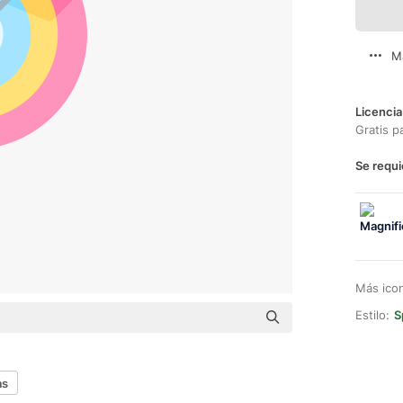
M
Licencia
Gratis p
Se requi
Más ico
Estilo:
S
as