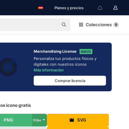
Planes y precios
Colecciones
0
Merchandising License
NUEVO
Personaliza tus productos físicos y
digitales con nuestros iconos
Más información
Comprar licencia
os icono gratis
PNG
SVG
512px