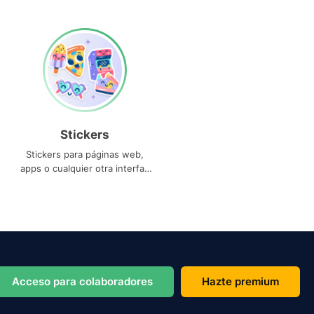
Stickers
Stickers para páginas web,
apps o cualquier otra interfaz
que necesites
Acceso para colaboradores
Hazte premium