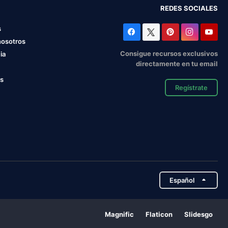
REDES SOCIALES
s
nosotros
Consigue recursos exclusivos
ia
directamente en tu email
os
Regístrate
Español
Magnific
Flaticon
Slidesgo