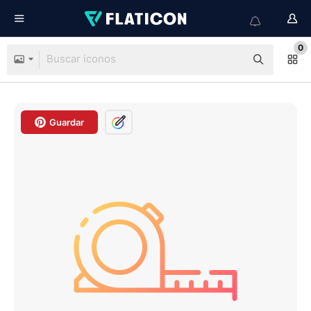
0
Guardar