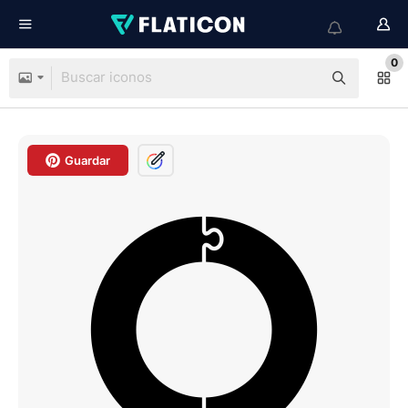
0
Guardar