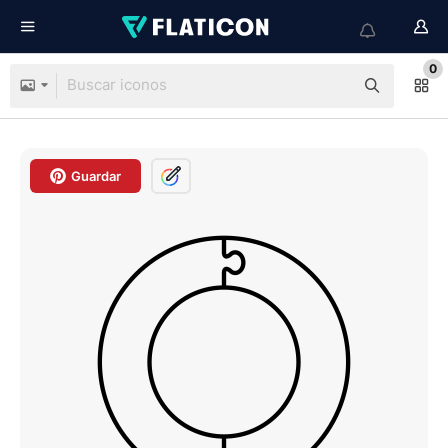
0
Guardar