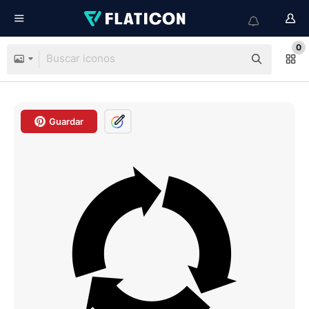
0
Guardar