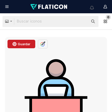
0
Guardar