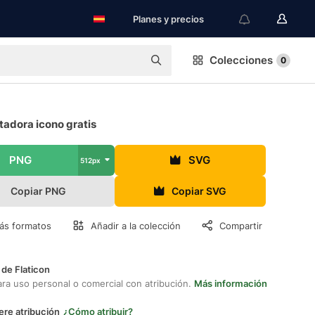
Planes y precios
Colecciones
0
adora icono gratis
PNG
SVG
512px
Copiar PNG
Copiar SVG
ás formatos
Añadir a la colección
Compartir
 de Flaticon
ara uso personal o comercial con atribución.
Más información
ere atribución
¿Cómo atribuir?