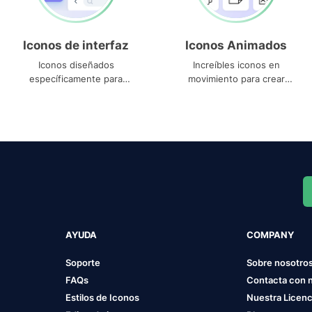
Iconos de interfaz
Iconos Animados
Iconos diseñados
Increíbles iconos en
específicamente para
movimiento para crear
interfaces
proyectos dinámicos
AYUDA
COMPANY
Soporte
Sobre nosotro
FAQs
Contacta con 
Estilos de Iconos
Nuestra Licenc