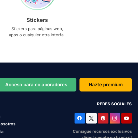
Stickers
Stickers para páginas web,
apps o cualquier otra interfaz
que necesites
Acceso para colaboradores
Hazte premium
REDES SOCIALES
s
nosotros
Consigue recursos exclusivos
ia
directamente en tu email