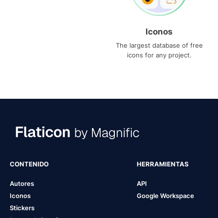
Iconos
The largest database of free
icons for any project.
CONTENIDO
HERRAMIENTAS
Autores
API
Iconos
Google Workspace
Stickers