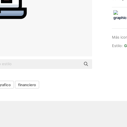
Más ico
Estilo:
G
grafico
financiero