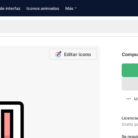
de interfaz
Iconos animados
Más
Editar icono
Comput
M
Licencia
Gratis p
Se requi