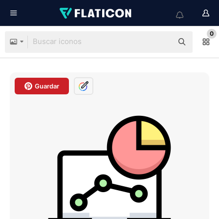
0
Guardar