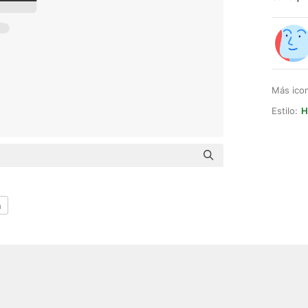
Más ico
Estilo:
H
a