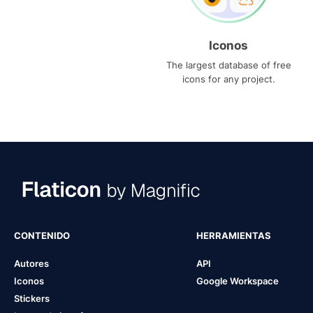
Iconos
The largest database of free
icons for any project.
CONTENIDO
HERRAMIENTAS
Autores
API
Iconos
Google Workspace
Stickers