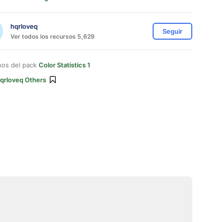
hqrloveq
Seguir
Ver todos los recursos 5,629
nos del pack
Color Statistics 1
qrloveq Others