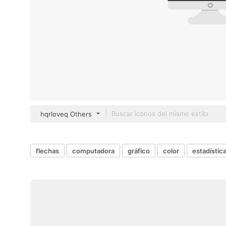
hqrloveq Others
flechas
computadora
gráfico
color
estadístic