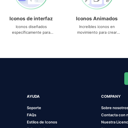
Iconos de interfaz
Iconos Animados
Iconos diseñados
Increíbles iconos en
específicamente para
movimiento para crear
interfaces
proyectos dinámicos
AYUDA
COMPANY
Soporte
Sobre nosotro
FAQs
Contacta con 
Estilos de Iconos
Nuestra Licenc