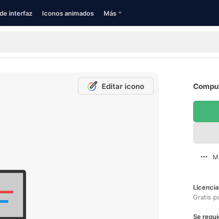
de interfaz
Iconos animados
Más
Editar icono
Comput
M
Licencia
Gratis p
Se requi