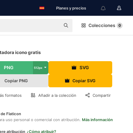
Planes y precios
Colecciones
0
adora icono gratis
PNG
SVG
512px
Copiar PNG
Copiar SVG
ás formatos
Añadir a la colección
Compartir
 de Flaticon
ara uso personal o comercial con atribución.
Más información
ere atribución
¿Cómo atribuir?