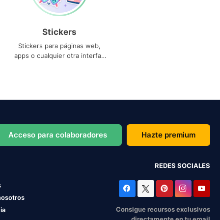
Stickers
Stickers para páginas web,
apps o cualquier otra interfaz
que necesites
Acceso para colaboradores
Hazte premium
REDES SOCIALES
s
nosotros
Consigue recursos exclusivos
ia
directamente en tu email