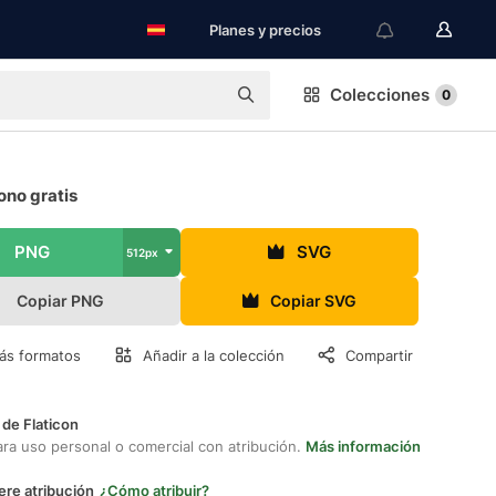
Planes y precios
Colecciones
0
ono gratis
PNG
SVG
512px
Copiar PNG
Copiar SVG
ás formatos
Añadir a la colección
Compartir
 de Flaticon
ara uso personal o comercial con atribución.
Más información
ere atribución
¿Cómo atribuir?