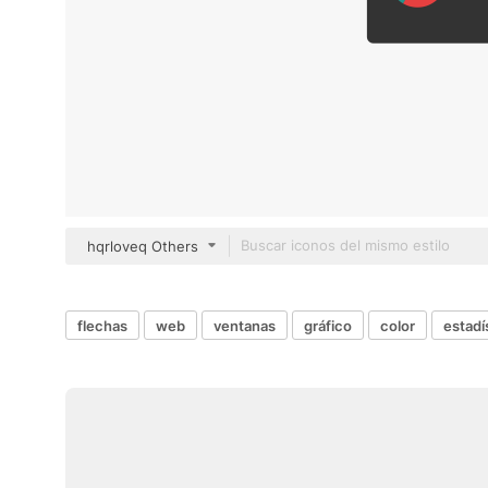
hqrloveq Others
flechas
web
ventanas
gráfico
color
estadí