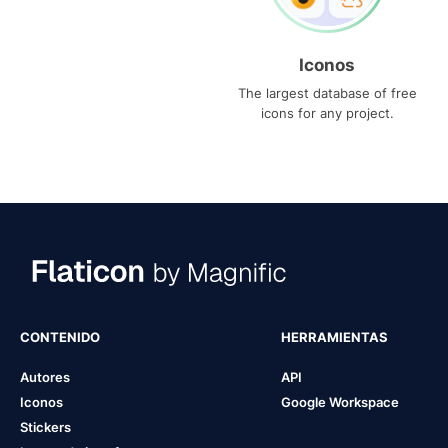
Iconos
The largest database of free
icons for any project.
CONTENIDO
HERRAMIENTAS
Autores
API
Iconos
Google Workspace
Stickers