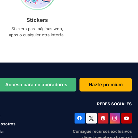
Stickers
Stickers para páginas web,
apps o cualquier otra interfaz
que necesites
Acceso para colaboradores
Hazte premium
REDES SOCIALES
s
nosotros
Consigue recursos exclusivos
ia
directamente en tu email