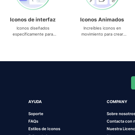
Iconos de interfaz
Iconos Animados
Iconos diseñados
Increíbles iconos en
específicamente para
movimiento para crear
interfaces
proyectos dinámicos
AYUDA
COMPANY
Soporte
Sobre nosotro
FAQs
Contacta con 
Estilos de Iconos
Nuestra Licenc