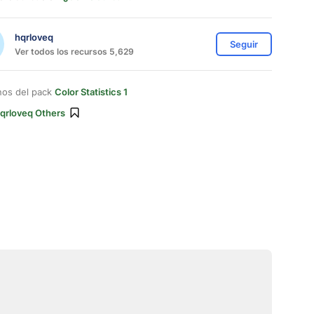
hqrloveq
Seguir
Ver todos los recursos 5,629
nos del pack
Color Statistics 1
qrloveq Others