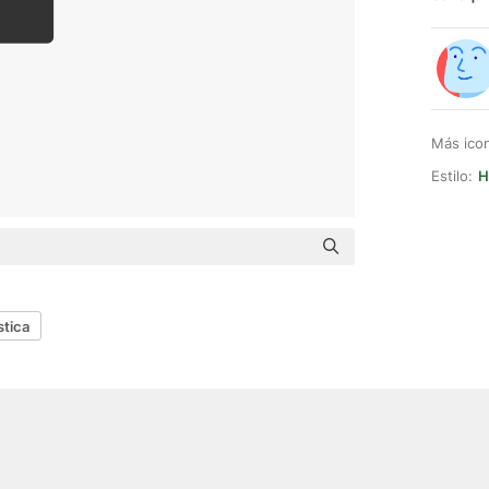
Más ico
Estilo:
H
stica