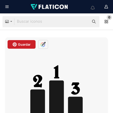
0
Guardar