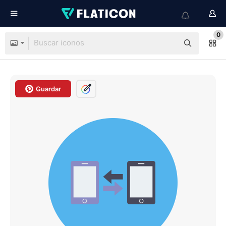
0
Guardar