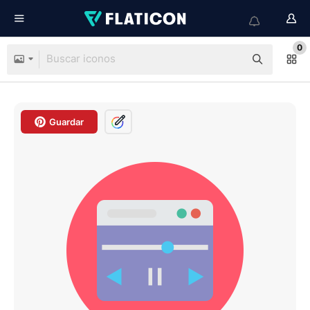
0
Guardar