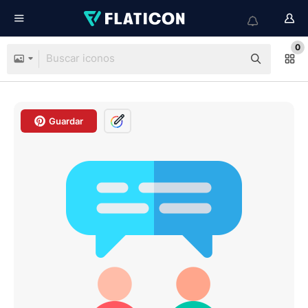
0
Guardar