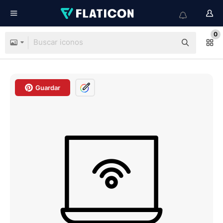
0
Guardar