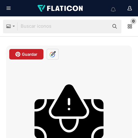
0
Guardar