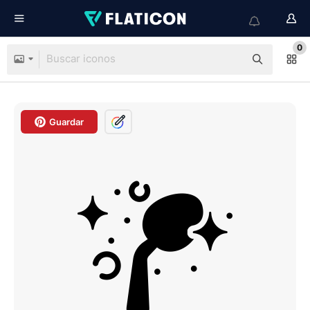
0
Guardar