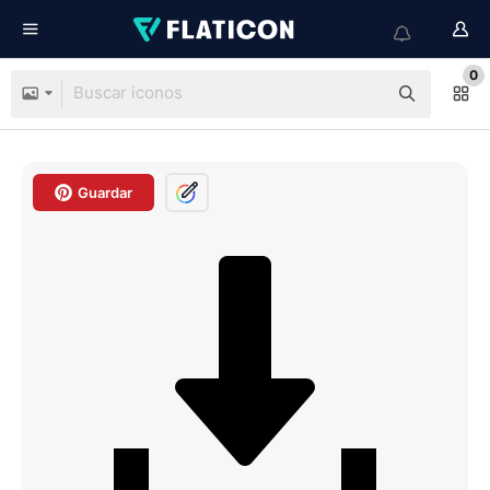
0
Guardar