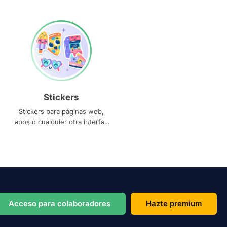
Stickers
Stickers para páginas web,
apps o cualquier otra interfaz
que necesites
Acceso para colaboradores
Hazte premium