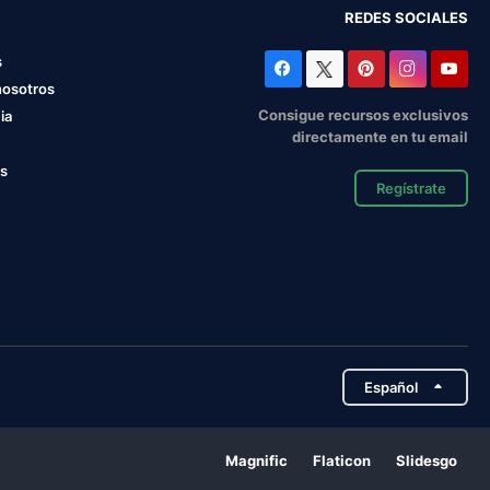
REDES SOCIALES
s
nosotros
Consigue recursos exclusivos
ia
directamente en tu email
os
Regístrate
Español
Magnific
Flaticon
Slidesgo