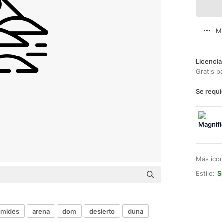
M
Licencia
Gratis p
Se requi
Más ico
Estilo:
S
ámides
arena
dom
desierto
duna