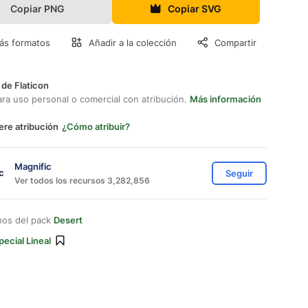
Copiar PNG
Copiar SVG
ás formatos
Añadir a la colección
Compartir
 de Flaticon
ara uso personal o comercial con atribución.
Más información
ere atribución
¿Cómo atribuir?
Magnific
Seguir
Ver todos los recursos 3,282,856
nos del pack
Desert
pecial Lineal