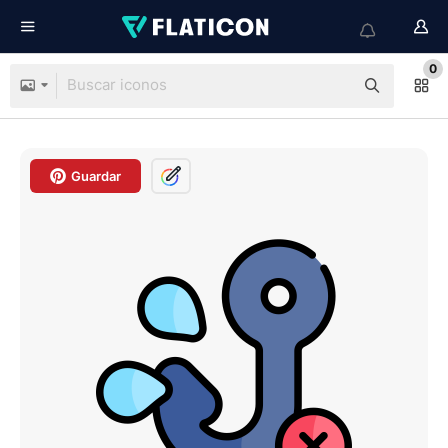
0
Guardar