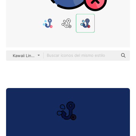
Kawaii Lineal color