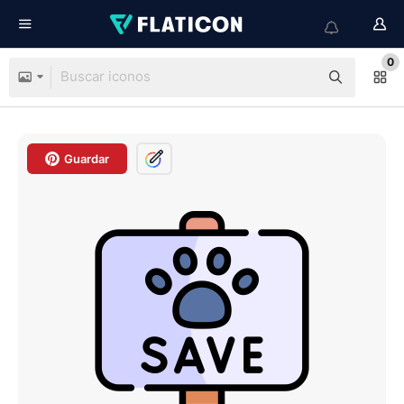
0
Guardar