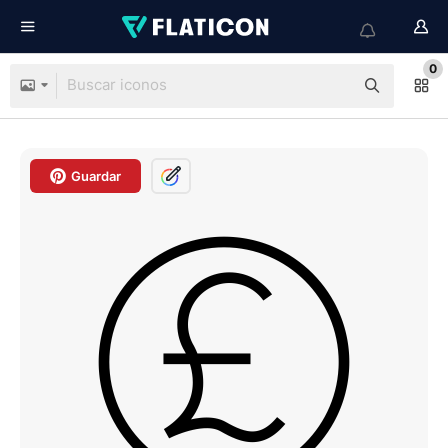
0
Guardar