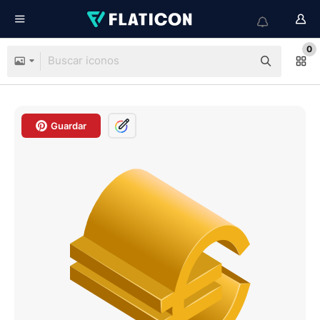
0
Guardar