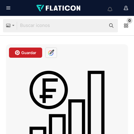
0
Guardar