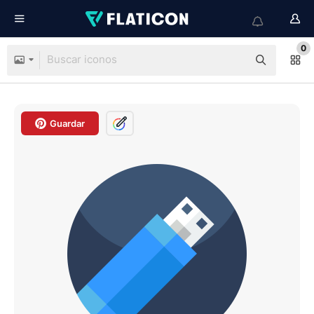
0
Guardar