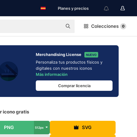
Planes y precios
Colecciones
0
Merchandising License
NUEVO
Personaliza tus productos físicos y
digitales con nuestros iconos
Más información
Comprar licencia
 icono gratis
PNG
SVG
512px