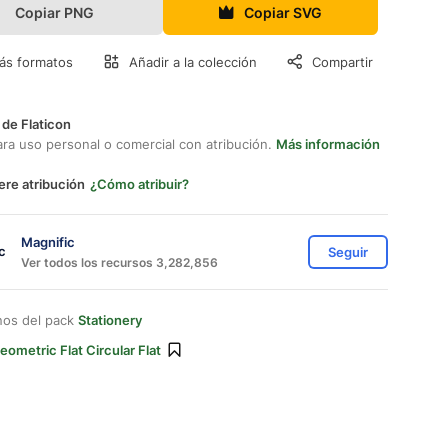
Copiar PNG
Copiar SVG
ás formatos
Añadir a la colección
Compartir
 de Flaticon
ara uso personal o comercial con atribución.
Más información
ere atribución
¿Cómo atribuir?
Magnific
Seguir
Ver todos los recursos 3,282,856
nos del pack
Stationery
eometric Flat Circular Flat