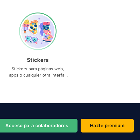
Stickers
Stickers para páginas web,
apps o cualquier otra interfaz
que necesites
Acceso para colaboradores
Hazte premium