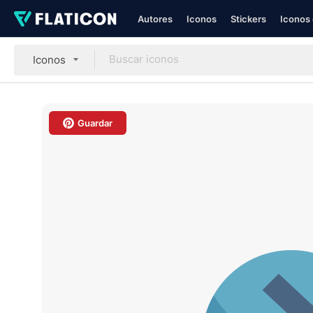
Autores
Iconos
Stickers
Iconos 
Iconos
Guardar