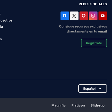
REDES SOCIALES
s
nosotros
Consigue recursos exclusivos
ia
directamente en tu email
os
Regístrate
Español
Magnific
Flaticon
Slidesgo