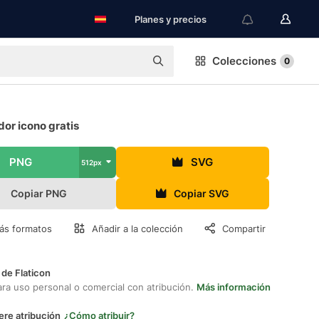
Planes y precios
Colecciones
0
or icono gratis
PNG
SVG
512px
Copiar PNG
Copiar SVG
ás formatos
Añadir a la colección
Compartir
 de Flaticon
ara uso personal o comercial con atribución.
Más información
ere atribución
¿Cómo atribuir?