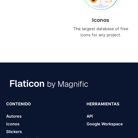
Iconos
The largest database of free
icons for any project.
CONTENIDO
HERRAMIENTAS
Autores
API
Iconos
Google Workspace
Stickers