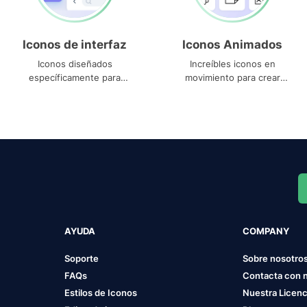
Iconos de interfaz
Iconos Animados
Iconos diseñados
Increíbles iconos en
específicamente para
movimiento para crear
interfaces
proyectos dinámicos
AYUDA
COMPANY
Soporte
Sobre nosotro
FAQs
Contacta con 
Estilos de Iconos
Nuestra Licenc