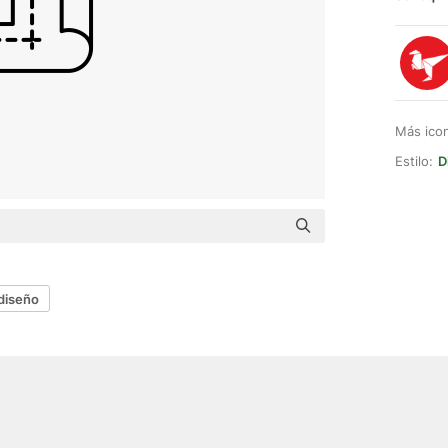
Más ico
Estilo:
D
 diseño