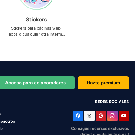
Stickers
Stickers para páginas web,
apps o cualquier otra interfaz
que necesites
Acceso para colaboradores
Hazte premium
REDES SOCIALES
s
nosotros
Consigue recursos exclusivos
ia
directamente en tu email