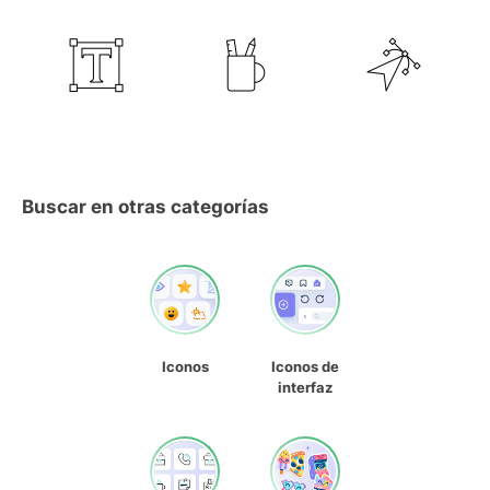
Buscar en otras categorías
Iconos
Iconos de
interfaz