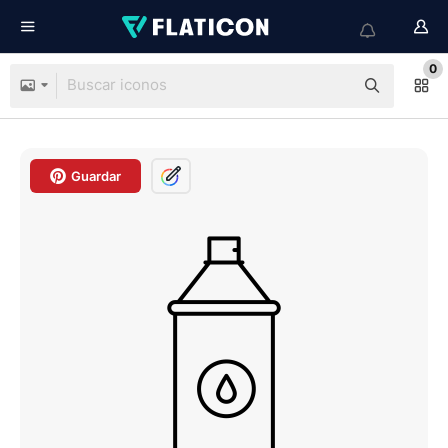
0
Guardar