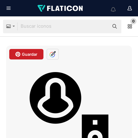
0
Guardar