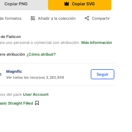
Copiar PNG
Copiar SVG
ás formatos
Añadir a la colección
Compartir
 de Flaticon
ara uso personal o comercial con atribución.
Más información
ere atribución
¿Cómo atribuir?
Magnific
Seguir
Ver todos los recursos 3,282,856
nos del pack
User Account
asic Straight Filled