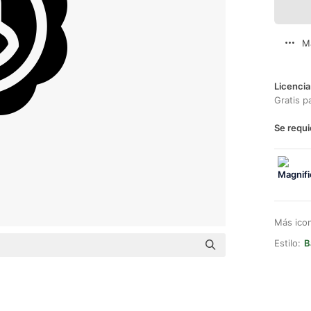
M
Licencia
Gratis p
Se requi
Más ico
Estilo:
B