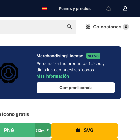
Planes y precios
Colecciones
0
Merchandising License
NUEVO
Personaliza tus productos físicos y
digitales con nuestros iconos
Más información
Comprar licencia
a icono gratis
PNG
SVG
512px