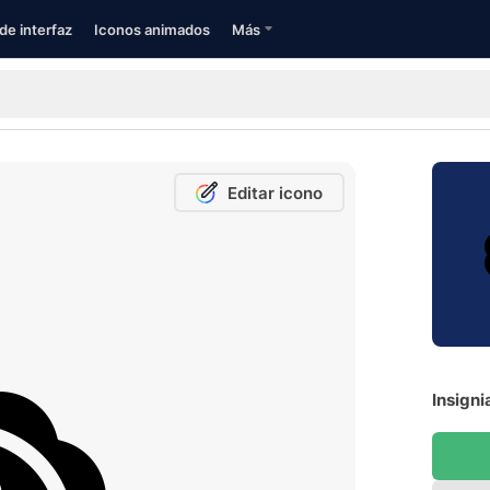
de interfaz
Iconos animados
Más
Editar icono
Insigni