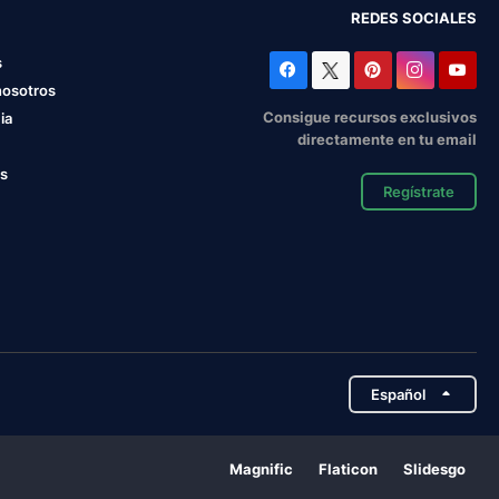
REDES SOCIALES
s
nosotros
Consigue recursos exclusivos
ia
directamente en tu email
os
Regístrate
Español
Magnific
Flaticon
Slidesgo