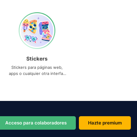
Stickers
Stickers para páginas web,
apps o cualquier otra interfaz
que necesites
Acceso para colaboradores
Hazte premium