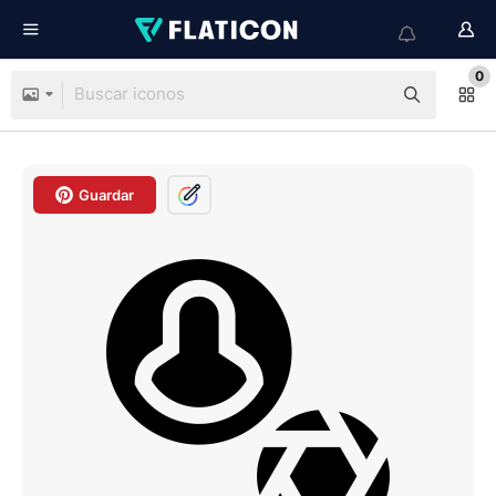
0
Guardar