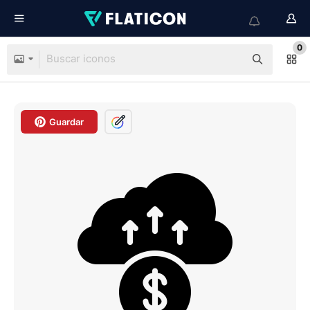
0
Guardar