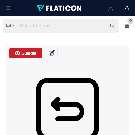
0
Guardar