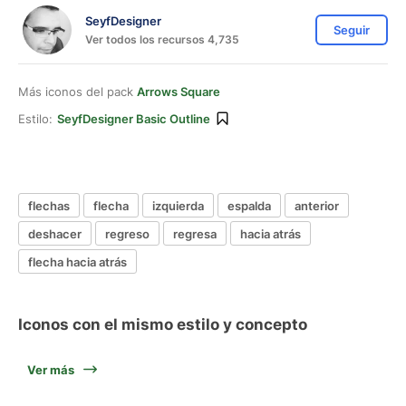
SeyfDesigner
Seguir
Ver todos los recursos 4,735
Más iconos del pack
Arrows Square
Estilo:
SeyfDesigner Basic Outline
flechas
flecha
izquierda
espalda
anterior
deshacer
regreso
regresa
hacia atrás
flecha hacia atrás
Iconos con el mismo estilo y concepto
Ver más